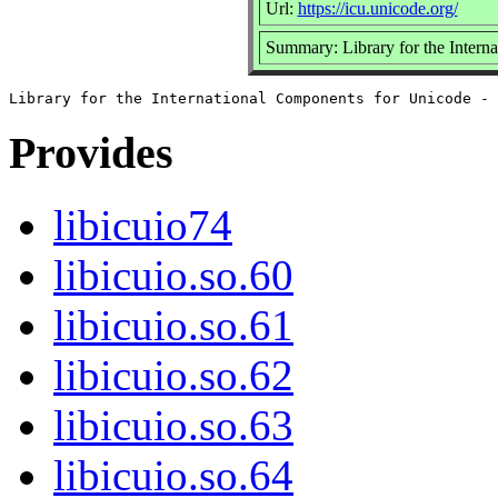
Url:
https://icu.unicode.org/
Summary: Library for the Interna
Provides
libicuio74
libicuio.so.60
libicuio.so.61
libicuio.so.62
libicuio.so.63
libicuio.so.64