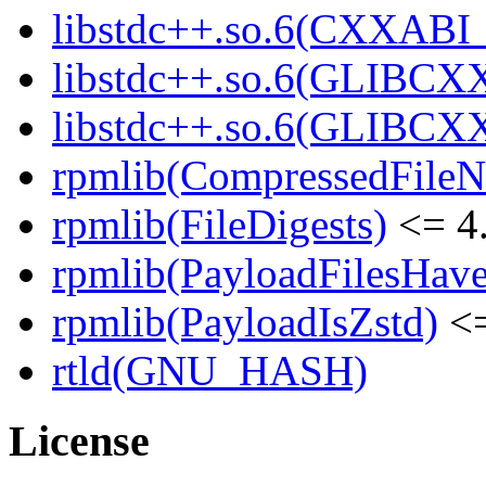
libstdc++.so.6(CXXABI_
libstdc++.so.6(GLIBCX
libstdc++.so.6(GLIBCXX
rpmlib(CompressedFile
rpmlib(FileDigests)
<= 4.
rpmlib(PayloadFilesHave
rpmlib(PayloadIsZstd)
<=
rtld(GNU_HASH)
License