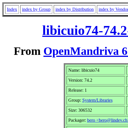
Index
index by Group
index by Distribution
index by Vendo
libicuio74-74.
From
OpenMandriva 6.
Name: libicuio74
Version: 74.2
Release: 1
Group:
System/Libraries
Size: 306532
Packager:
bero <bero@lindev.ch