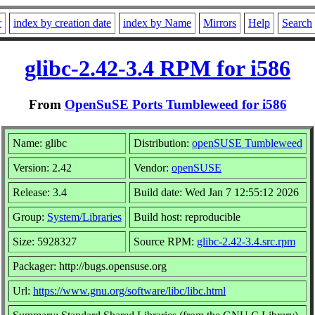
r
index by creation date
index by Name
Mirrors
Help
Search
glibc-2.42-3.4 RPM for i586
From
OpenSuSE Ports Tumbleweed for i586
Name: glibc
Distribution:
openSUSE Tumbleweed
Version: 2.42
Vendor:
openSUSE
Release: 3.4
Build date: Wed Jan 7 12:55:12 2026
Group:
System/Libraries
Build host: reproducible
Size: 5928327
Source RPM:
glibc-2.42-3.4.src.rpm
Packager: http://bugs.opensuse.org
Url:
https://www.gnu.org/software/libc/libc.html