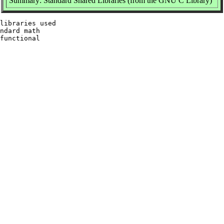
Summary: Standard Shared Libraries (from the GNU C Library)
libraries used

ndard math

functional
