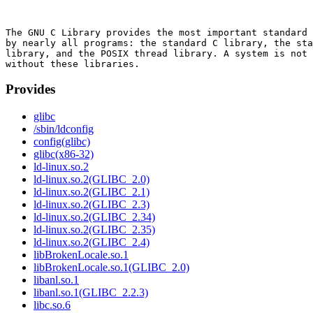
The GNU C Library provides the most important standard 
by nearly all programs: the standard C library, the sta
library, and the POSIX thread library. A system is not 
Provides
glibc
/sbin/ldconfig
config(glibc)
glibc(x86-32)
ld-linux.so.2
ld-linux.so.2(GLIBC_2.0)
ld-linux.so.2(GLIBC_2.1)
ld-linux.so.2(GLIBC_2.3)
ld-linux.so.2(GLIBC_2.34)
ld-linux.so.2(GLIBC_2.35)
ld-linux.so.2(GLIBC_2.4)
libBrokenLocale.so.1
libBrokenLocale.so.1(GLIBC_2.0)
libanl.so.1
libanl.so.1(GLIBC_2.2.3)
libc.so.6