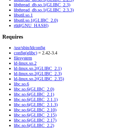
libthread_db.so.1(GLIBC_2.3)
libthread_db.so.1(GLIBC_2.3.3)
libutil.so.1
libutil.so.1(GLIBC_2.0)
rtld(GNU_HASH)
Requires
/usr/sbin/ldconfig
config(glibc)
= 2.42-3.4
filesystem
ld-linux.so.2
ld-linux.so.2(GLIBC_2.1)
ld-linux.so.2(GLIBC_2.3)
ld-linux.so.2(GLIBC_2.35)
libc.so.6
libc.so.6(GLIBC_2.0)
libc.so.6(GLIBC_2.1)
libc.so.6(GLIBC_2.1.1)
libc.so.6(GLIBC_2.1.3)
libc.so.6(GLIBC_2.10)
libc.so.6(GLIBC_2.15)
libc.so.6(GLIBC_2.17)
libc.so.6(GLIBC_2.2)