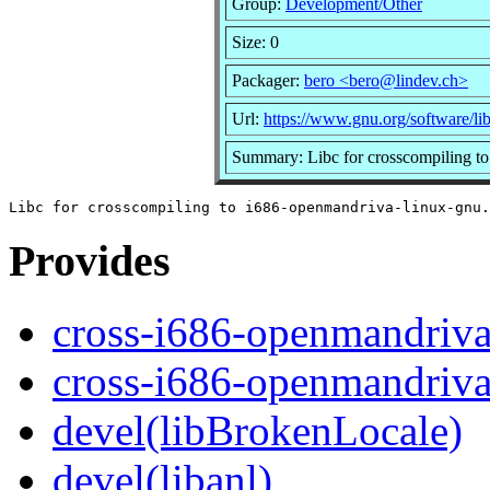
Group:
Development/Other
Size: 0
Packager:
bero <bero@lindev.ch>
Url:
https://www.gnu.org/software/lib
Summary: Libc for crosscompiling t
Provides
cross-i686-openmandriva
cross-i686-openmandriva
devel(libBrokenLocale)
devel(libanl)