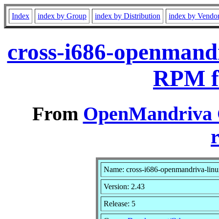
Index
index by Group
index by Distribution
index by Vendo
cross-i686-openmandr
RPM f
From
OpenMandriva C
r
Name: cross-i686-openmandriva-linu
Version: 2.43
Release: 5